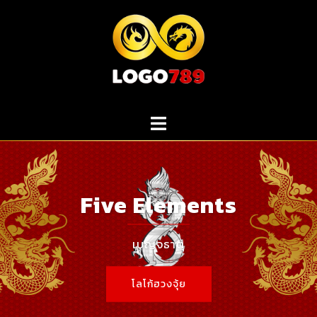
Skip
to
content
Five Elements
เบญจธาตุ
โลโก้ฮวงจุ้ย